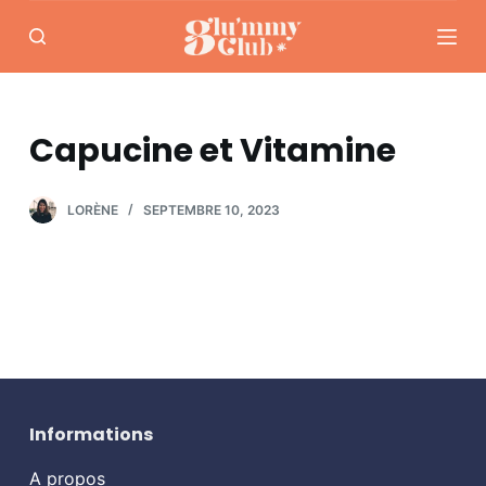
P
a
s
s
e
Capucine et Vitamine
r
a
LORÈNE
SEPTEMBRE 10, 2023
u
c
o
n
t
e
n
u
Informations
A propos