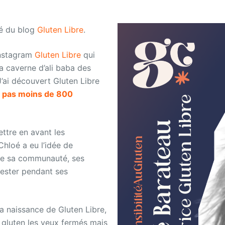
oé du blog
Gluten Libre
.
instagram
Gluten Libre
qui
a caverne d’ali baba des
’ai découvert Gluten Libre
e pas moins de 800
ettre en avant les
Chloé a eu l’idée de
ute sa communauté, ses
tester pendant ses
a naissance de Gluten Libre,
gluten les yeux fermés mais