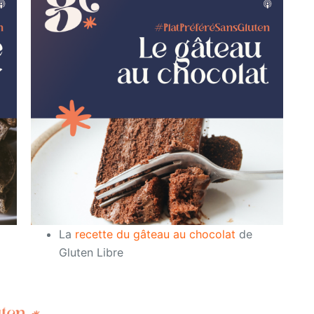
La
recette du gâteau au chocolat
de
Gluten Libre