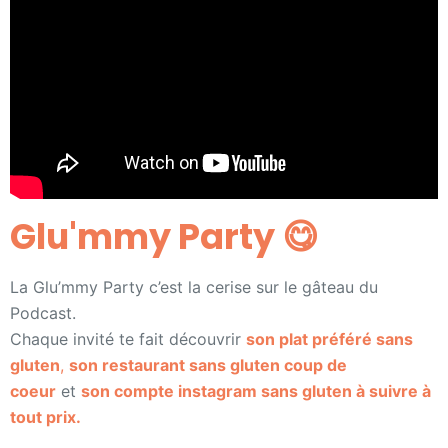
Glu'mmy Party 😋
La Glu’mmy Party c’est la cerise sur le gâteau du
Podcast.
Chaque invité te fait découvrir
son plat préféré sans
gluten
,
son restaurant sans gluten coup de
coeur
et
son compte instagram sans gluten à suivre à
tout prix.