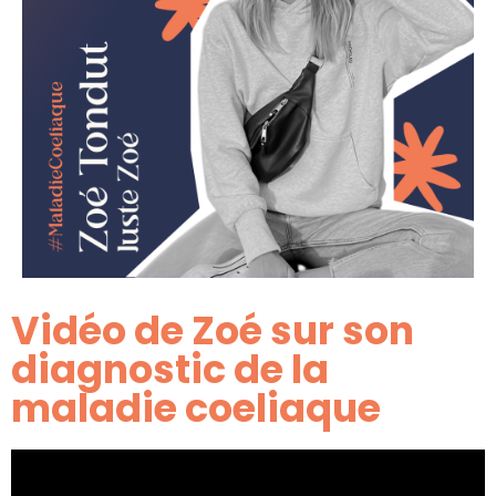
Vidéo de Zoé sur son
diagnostic de la
maladie coeliaque