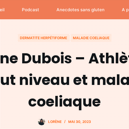
il
Podcast
Anecdotes sans gluten
A p
DERMATITE HERPÉTIFORME
MALADIE COELIAQUE
ne Dubois – Athlè
ut niveau et mal
coeliaque
LORÈNE
MAI 30, 2023