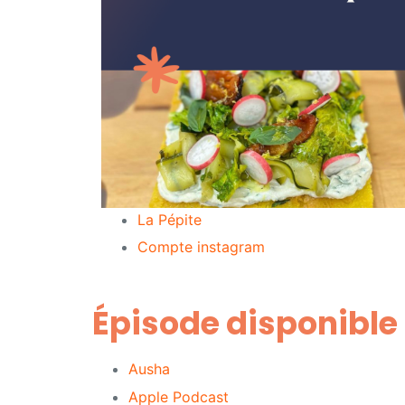
La Pépite
Compte instagram
Épisode disponible 
Ausha
Apple Podcast