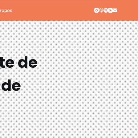
ropos
te de
ade