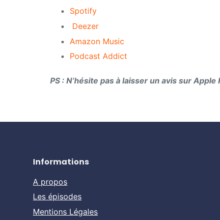
Spotify
Deezer
Amazon Music
Podcast Addict
PS : N’hésite pas à laisser un avis sur Appl
Informations
A propos
Les épisodes
Mentions Légales