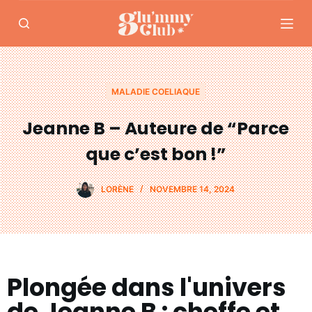
P
a
s
s
e
MALADIE COELIAQUE
r
Jeanne B – Auteure de “Parce
a
u
que c’est bon !”
c
o
LORÈNE
NOVEMBRE 14, 2024
n
t
e
n
u
Plongée dans l'univers
de Jeanne B : cheffe et