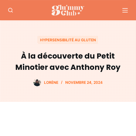
P
a
s
s
e
HYPERSENSIBILITÉ AU GLUTEN
r
À la découverte du Petit
a
u
Minotier avec Anthony Roy
c
o
LORÈNE
NOVEMBRE 24, 2024
n
t
e
n
u